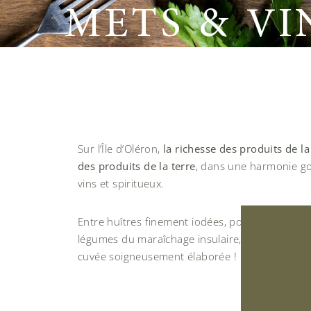
METS & VI
Sur l’Île d’Oléron,
la richesse des produits de l
des produits de la terre
, dans une harmonie g
vins et spiritueux.
Entre huîtres finement iodées, poissons fraîch
légumes du maraîchage insulaire, chaque bouc
cuvée soigneusement élaborée !