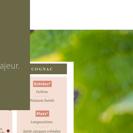
ES
presque !)
ajeur.