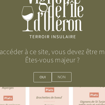
N VOYAGE GUSTATIF EN 5 ÉTAP
u accords vins – spiritueux & saveurs locales (ou 
accéder à ce site, vous devez être m
Êtes-vous majeur ?
NON
OUI