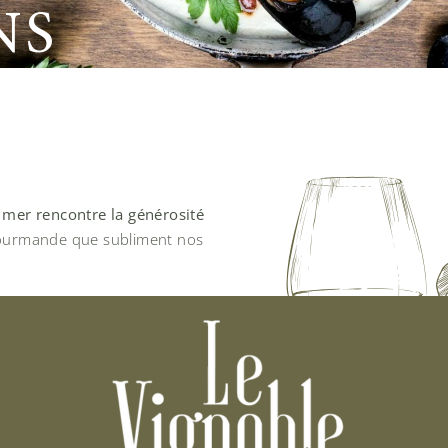
NS
a mer rencontre la générosité
ourmande que subliment nos
ement pêchés, viandes locales et
hée trouve son écho dans une