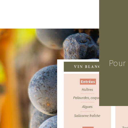
U
Notre men
Pour 